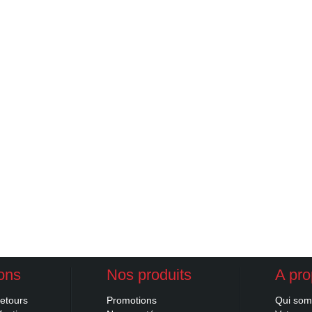
ions
Nos produits
A pr
retours
Promotions
Qui so