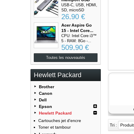
Type-C...
USB-C, USB, HDMI,
SD, microSD
26,90 €
Acer Aspire Go
15 - Intel Core...
CPU: Intel Core i3™
5 - RAM: 8Go -...
509,90 €
Toutes les nouveautés
Hewlett Packard
Brother
Canon
Dell
Epson
Hewlett Packard
Cartouches jet d'encre
Tri :
Produi
Toner et tambour
stock