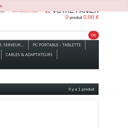
s.
VOTRE PANIER
nue
Identifiez-vous
0
0.00 €
produit
 SERVEUR...
PC PORTABLE - TABLETTE
CABLES & ADAPTATEURS
Il y a 1 produit.