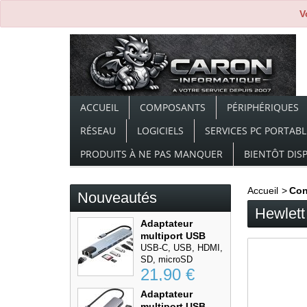
V
ACCUEIL
COMPOSANTS
PÉRIPHÉRIQUES
RÉSEAU
LOGICIELS
SERVICES PC PORTABL
PRODUITS À NE PAS MANQUER
BIENTÔT DIS
Accueil
>
Co
Nouveautés
Hewlett
Adaptateur
multiport USB
Type-C...
USB-C, USB, HDMI,
SD, microSD
21,90 €
Adaptateur
multiport USB