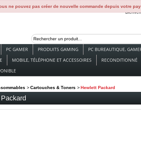
ous ne pouvez pas créer de nouvelle commande depuis votre pay
Bienve
PC GAMER
PRODUITS GAMING
PC BUREAUTIQUE, GAMER,
E
MOBILE, TÉLÉPHONE ET ACCESSOIRES
RECONDITIONNÉ
PONIBLE
nsommables
>
Cartouches & Toners
>
Hewlett Packard
 Packard