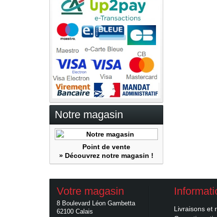
Notre magasin
Point de vente
» Découvrez notre magasin !
Votre magasin
Informat
8 Boulevard Léon Gambetta
Livraisons et 
62100 Calais