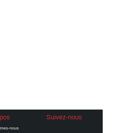
opos
Suivez-nous
mmes-nous