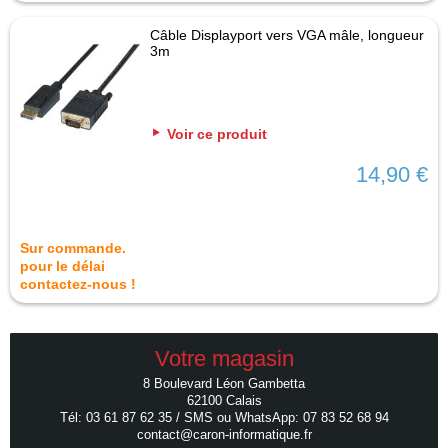
Câble Displayport vers VGA mâle, longueur
3m
Voir ce produit
14,90 €
Sur commande.
pour le délai
contactez-nous !
Votre magasin
8 Boulevard Léon Gambetta
62100 Calais
Tél: 03 61 87 62 35 / SMS ou WhatsApp: 07 83 52 68 94
contact@caron-informatique.fr