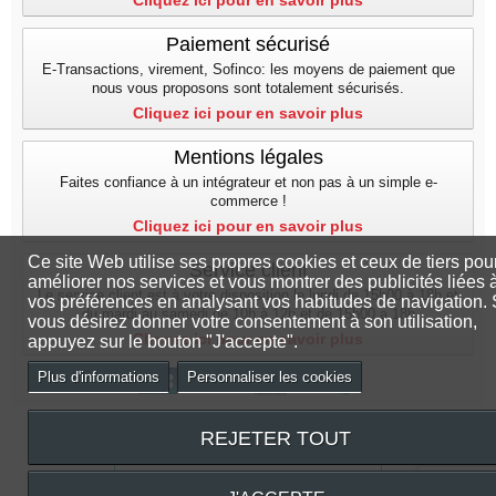
Cliquez ici pour en savoir plus
Paiement sécurisé
E-Transactions, virement, Sofinco: les moyens de paiement que
nous vous proposons sont totalement sécurisés.
Cliquez ici pour en savoir plus
Mentions légales
Faites confiance à un intégrateur et non pas à un simple e-
commerce !
Cliquez ici pour en savoir plus
Ce site Web utilise ses propres cookies et ceux de tiers pou
Service client
améliorer nos services et vous montrer des publicités liées 
Le service client est à votre disposition le lundi de 15h00 à 18h et
vos préférences en analysant vos habitudes de navigation. 
du mardi au samedi de 10h à 12h et de 15h00 a 18h
vous désirez donner votre consentement à son utilisation,
Cliquez ici pour en savoir plus
appuyez sur le bouton "J'accepte".
Plus d'informations
Personnaliser les cookies
REJETER TOUT