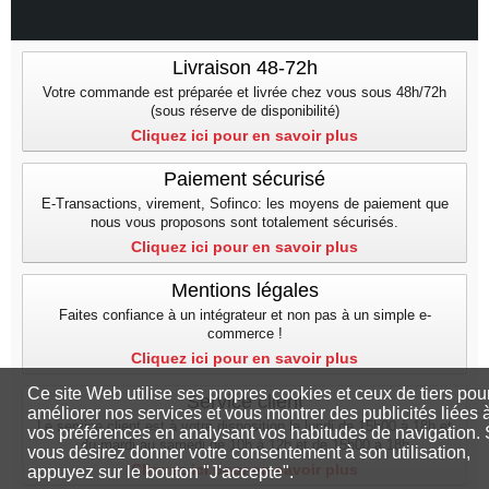
Livraison 48-72h
Votre commande est préparée et livrée chez vous sous 48h/72h
(sous réserve de disponibilité)
Cliquez ici pour en savoir plus
Paiement sécurisé
E-Transactions, virement, Sofinco: les moyens de paiement que
nous vous proposons sont totalement sécurisés.
Cliquez ici pour en savoir plus
Mentions légales
Faites confiance à un intégrateur et non pas à un simple e-
commerce !
Cliquez ici pour en savoir plus
Ce site Web utilise ses propres cookies et ceux de tiers pou
Service client
améliorer nos services et vous montrer des publicités liées 
Le service client est à votre disposition le lundi de 15h00 à 18h et
vos préférences en analysant vos habitudes de navigation. 
du mardi au samedi de 10h à 12h et de 15h00 a 18h
vous désirez donner votre consentement à son utilisation,
Cliquez ici pour en savoir plus
appuyez sur le bouton "J'accepte".