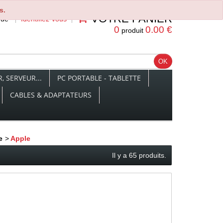
s.
VOTRE PANIER
nue
Identifiez-vous
0
0.00 €
produit
 SERVEUR...
PC PORTABLE - TABLETTE
CABLES & ADAPTATEURS
e
>
Apple
Il y a 65 produits.