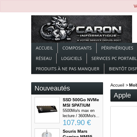
V
ACCUEIL
COMPOSANTS
PÉRIPHÉRIQUES
RÉSEAU
LOGICIELS
SERVICES PC PORTABL
PRODUITS À NE PAS MANQUER
BIENTÔT DIS
Accueil
>
Mob
Nouveautés
Apple
SSD 500Go NVMe
MSI SPATIUM
M470...
5500Mo/s max en
lecture / 3600Mo/s...
107,90 €
Souris Mars
Gaming MM55