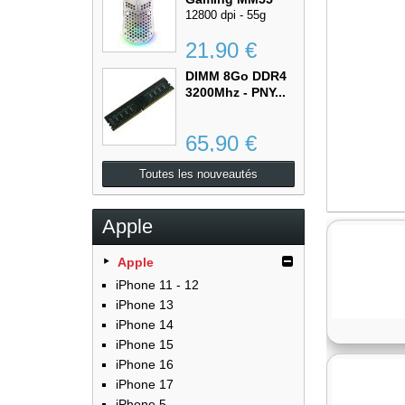
RGB,...
12800 dpi - 55g
21,90 €
DIMM 8Go DDR4
3200Mhz - PNY...
65,90 €
Toutes les nouveautés
Apple
Apple
iPhone 11 - 12
iPhone 13
iPhone 14
iPhone 15
iPhone 16
iPhone 17
iPhone 5