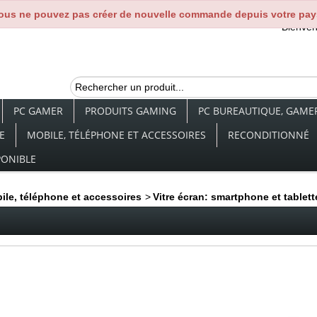
ous ne pouvez pas créer de nouvelle commande depuis votre pay
Bienve
PC GAMER
PRODUITS GAMING
PC BUREAUTIQUE, GAMER,
E
MOBILE, TÉLÉPHONE ET ACCESSOIRES
RECONDITIONNÉ
PONIBLE
ile, téléphone et accessoires
>
Vitre écran: smartphone et tablett