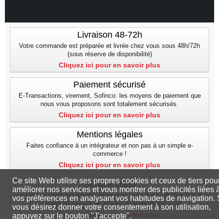
Livraison 48-72h
Votre commande est préparée et livrée chez vous sous 48h/72h
(sous réserve de disponibilité)
Cliquez ici pour en savoir plus
Paiement sécurisé
E-Transactions, virement, Sofinco: les moyens de paiement que
nous vous proposons sont totalement sécurisés.
Cliquez ici pour en savoir plus
Mentions légales
Faites confiance à un intégrateur et non pas à un simple e-
commerce !
Cliquez ici pour en savoir plus
Ce site Web utilise ses propres cookies et ceux de tiers pou
Service client
améliorer nos services et vous montrer des publicités liées 
Le service client est à votre disposition le lundi de 15h00 à 18h et
vos préférences en analysant vos habitudes de navigation. 
du mardi au samedi de 10h à 12h et de 15h00 a 18h
vous désirez donner votre consentement à son utilisation,
Cliquez ici pour en savoir plus
appuyez sur le bouton "J'accepte".