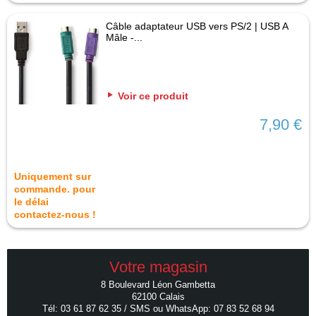
Câble adaptateur USB vers PS/2 | USB A
Mâle -...
Voir ce produit
7,90 €
Uniquement sur
commande. pour
le délai
contactez-nous !
Votre magasin
8 Boulevard Léon Gambetta
62100 Calais
Tél: 03 61 87 62 35 / SMS ou WhatsApp: 07 83 52 68 94