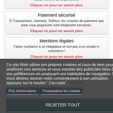
Cliquez ici pour en savoir plus
Paiement sécurisé
E-Transactions, virement, Sofinco: les moyens de paiement que
nous vous proposons sont totalement sécurisés.
Cliquez ici pour en savoir plus
Mentions légales
Faites confiance à un intégrateur et non pas à un simple e-
commerce !
Cliquez ici pour en savoir plus
Ce site Web utilise ses propres cookies et ceux de tiers pou
Service client
améliorer nos services et vous montrer des publicités liées 
Le service client est à votre disposition le lundi de 15h00 à 18h et
vos préférences en analysant vos habitudes de navigation. 
du mardi au samedi de 10h à 12h et de 15h00 a 18h
vous désirez donner votre consentement à son utilisation,
Cliquez ici pour en savoir plus
appuyez sur le bouton "J'accepte".
Plus d'informations
Personnaliser les cookies
REJETER TOUT