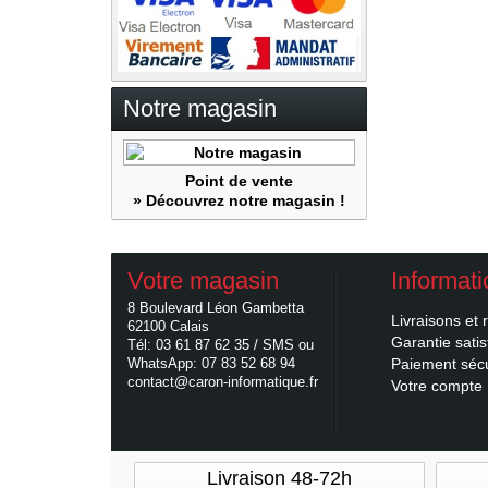
Notre magasin
Point de vente
» Découvrez notre magasin !
Votre magasin
Informat
8 Boulevard Léon Gambetta
Livraisons et 
62100 Calais
Garantie satis
Tél: 03 61 87 62 35 / SMS ou
WhatsApp: 07 83 52 68 94
Paiement séc
contact@caron-informatique.fr
Votre compte
Livraison 48-72h