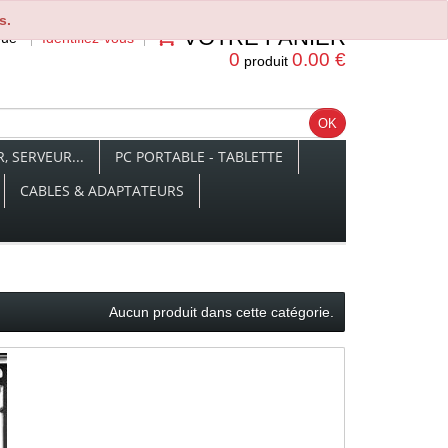
s.
VOTRE PANIER
nue
Identifiez-vous
0
0.00 €
produit
 SERVEUR...
PC PORTABLE - TABLETTE
CABLES & ADAPTATEURS
Aucun produit dans cette catégorie.