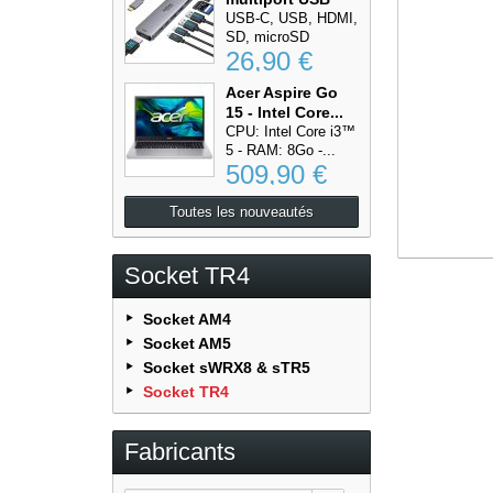
Type-C...
USB-C, USB, HDMI,
SD, microSD
26,90 €
Acer Aspire Go
15 - Intel Core...
CPU: Intel Core i3™
5 - RAM: 8Go -...
509,90 €
Toutes les nouveautés
Socket TR4
Socket AM4
Socket AM5
Socket sWRX8 & sTR5
Socket TR4
Fabricants