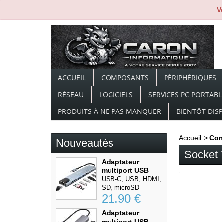
V
ACCUEIL
COMPOSANTS
PÉRIPHÉRIQUES
RÉSEAU
LOGICIELS
SERVICES PC PORTABL
PRODUITS À NE PAS MANQUER
BIENTÔT DIS
Accueil
>
Co
Nouveautés
Socket
Adaptateur
multiport USB
Type-C...
USB-C, USB, HDMI,
SD, microSD
21,90 €
Adaptateur
multiport USB