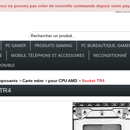
ous ne pouvez pas créer de nouvelle commande depuis votre pay
Bienve
PC GAMER
PRODUITS GAMING
PC BUREAUTIQUE, GAMER,
E
MOBILE, TÉLÉPHONE ET ACCESSOIRES
RECONDITIONNÉ
PONIBLE
mposants
>
Carte mère
>
pour CPU AMD
>
Socket TR4
 TR4