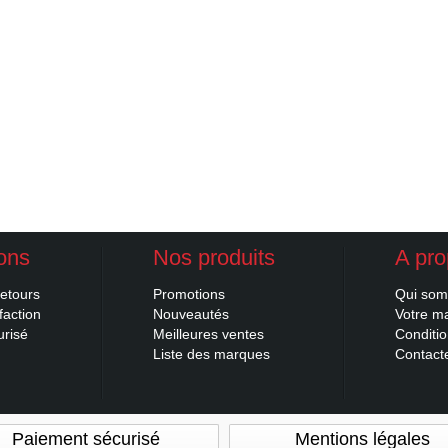
ions
Nos produits
A pr
retours
Promotions
Qui so
faction
Nouveautés
Votre m
urisé
Meilleures ventes
Conditi
Liste des marques
Contacte
Paiement sécurisé
Mentions légales