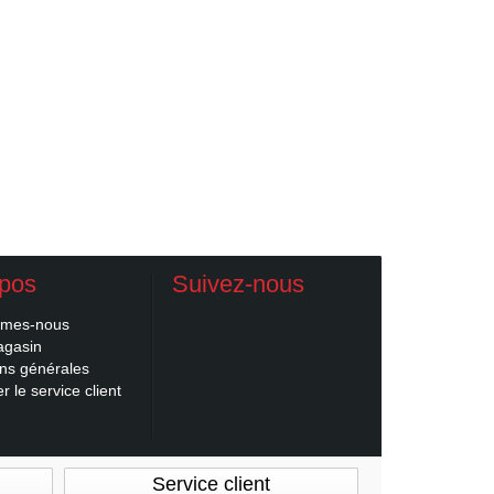
opos
Suivez-nous
mmes-nous
agasin
ons générales
r le service client
Service client