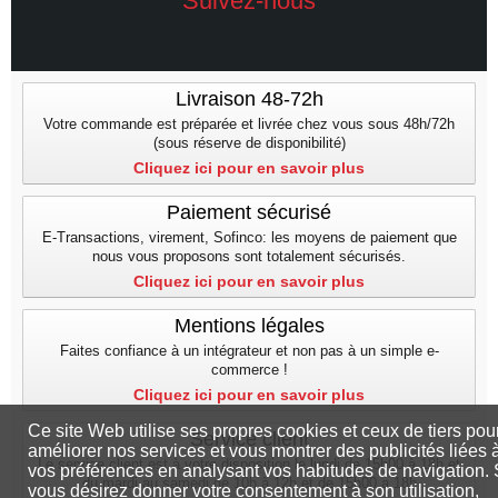
Suivez-nous
Livraison 48-72h
Votre commande est préparée et livrée chez vous sous 48h/72h
(sous réserve de disponibilité)
Cliquez ici pour en savoir plus
Paiement sécurisé
E-Transactions, virement, Sofinco: les moyens de paiement que
nous vous proposons sont totalement sécurisés.
Cliquez ici pour en savoir plus
Mentions légales
Faites confiance à un intégrateur et non pas à un simple e-
commerce !
Cliquez ici pour en savoir plus
Ce site Web utilise ses propres cookies et ceux de tiers pou
Service client
améliorer nos services et vous montrer des publicités liées 
Le service client est à votre disposition le lundi de 15h00 à 18h et
vos préférences en analysant vos habitudes de navigation. 
du mardi au samedi de 10h à 12h et de 15h00 a 18h
vous désirez donner votre consentement à son utilisation,