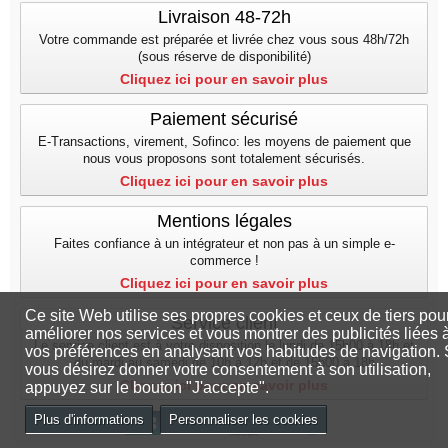
Livraison 48-72h
Votre commande est préparée et livrée chez vous sous 48h/72h
(sous réserve de disponibilité)
Cliquez ici pour en savoir plus
Paiement sécurisé
E-Transactions, virement, Sofinco: les moyens de paiement que
nous vous proposons sont totalement sécurisés.
Cliquez ici pour en savoir plus
Mentions légales
Faites confiance à un intégrateur et non pas à un simple e-
commerce !
Cliquez ici pour en savoir plus
Ce site Web utilise ses propres cookies et ceux de tiers pou
Service client
améliorer nos services et vous montrer des publicités liées 
Le service client est à votre disposition le lundi de 15h00 à 18h et
vos préférences en analysant vos habitudes de navigation. 
du mardi au samedi de 10h à 12h et de 15h00 a 18h
vous désirez donner votre consentement à son utilisation,
Cliquez ici pour en savoir plus
appuyez sur le bouton "J'accepte".
Plus d'informations
Personnaliser les cookies