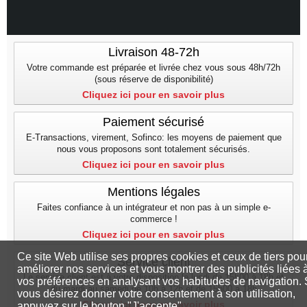
Livraison 48-72h
Votre commande est préparée et livrée chez vous sous 48h/72h
(sous réserve de disponibilité)
Cliquez ici pour en savoir plus
Paiement sécurisé
E-Transactions, virement, Sofinco: les moyens de paiement que
nous vous proposons sont totalement sécurisés.
Cliquez ici pour en savoir plus
Mentions légales
Faites confiance à un intégrateur et non pas à un simple e-
commerce !
Cliquez ici pour en savoir plus
Ce site Web utilise ses propres cookies et ceux de tiers pou
Service client
améliorer nos services et vous montrer des publicités liées 
Le service client est à votre disposition le lundi de 15h00 à 18h et
vos préférences en analysant vos habitudes de navigation. 
du mardi au samedi de 10h à 12h et de 15h00 a 18h
vous désirez donner votre consentement à son utilisation,
Cliquez ici pour en savoir plus
appuyez sur le bouton "J'accepte".