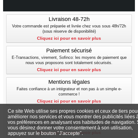
Livraison 48-72h
Votre commande est préparée et livrée chez vous sous 48h/72h
(sous réserve de disponibilité)
Cliquez ici pour en savoir plus
Paiement sécurisé
E-Transactions, virement, Sofinco: les moyens de paiement que
nous vous proposons sont totalement sécurisés.
Cliquez ici pour en savoir plus
Mentions légales
Faites confiance à un intégrateur et non pas à un simple e-
commerce !
Cliquez ici pour en savoir plus
Ce site Web utilise ses propres cookies et ceux de tiers pou
Service client
améliorer nos services et vous montrer des publicités liées 
Le service client est à votre disposition le lundi de 15h00 à 18h et
vos préférences en analysant vos habitudes de navigation. 
du mardi au samedi de 10h à 12h et de 15h00 a 18h
vous désirez donner votre consentement à son utilisation,
Cliquez ici pour en savoir plus
appuyez sur le bouton "J'accepte".