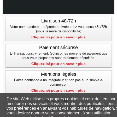
Livraison 48-72h
Votre commande est préparée et livrée chez vous sous 48h/72h
(sous réserve de disponibilité)
Cliquez ici pour en savoir plus
Paiement sécurisé
E-Transactions, virement, Sofinco: les moyens de paiement que
nous vous proposons sont totalement sécurisés.
Cliquez ici pour en savoir plus
Mentions légales
Faites confiance à un intégrateur et non pas à un simple e-
commerce !
Cliquez ici pour en savoir plus
Ce site Web utilise ses propres cookies et ceux de tiers pou
Service client
améliorer nos services et vous montrer des publicités liées 
Le service client est à votre disposition le lundi de 15h00 à 18h et
vos préférences en analysant vos habitudes de navigation. 
du mardi au samedi de 10h à 12h et de 15h00 a 18h
vous désirez donner votre consentement à son utilisation,