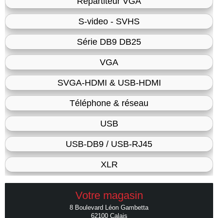
Répartiteur VGA
S-video - SVHS
Série DB9 DB25
VGA
SVGA-HDMI & USB-HDMI
Téléphone & réseau
USB
USB-DB9 / USB-RJ45
XLR
Votre magasin
8 Boulevard Léon Gambetta
62100 Calais