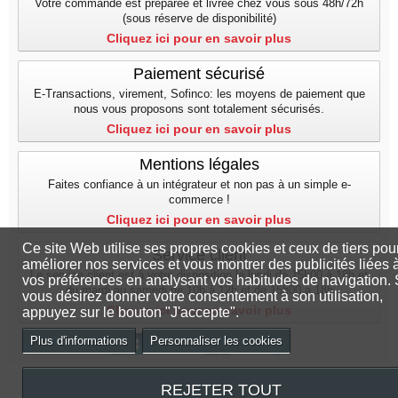
Votre commande est préparée et livrée chez vous sous 48h/72h
(sous réserve de disponibilité)
Cliquez ici pour en savoir plus
Paiement sécurisé
E-Transactions, virement, Sofinco: les moyens de paiement que
nous vous proposons sont totalement sécurisés.
Cliquez ici pour en savoir plus
Mentions légales
Faites confiance à un intégrateur et non pas à un simple e-
commerce !
Cliquez ici pour en savoir plus
Ce site Web utilise ses propres cookies et ceux de tiers pou
Service client
améliorer nos services et vous montrer des publicités liées 
Le service client est à votre disposition le lundi de 15h00 à 18h et
vos préférences en analysant vos habitudes de navigation. 
du mardi au samedi de 10h à 12h et de 15h00 a 18h
vous désirez donner votre consentement à son utilisation,
Cliquez ici pour en savoir plus
appuyez sur le bouton "J'accepte".
Plus d'informations
Personnaliser les cookies
REJETER TOUT