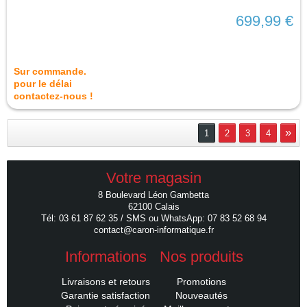
699,99 €
Sur commande.
pour le délai
contactez-nous !
»
1
2
3
4
Votre magasin
8 Boulevard Léon Gambetta
62100 Calais
Tél: 03 61 87 62 35 / SMS ou WhatsApp: 07 83 52 68 94
contact@caron-informatique.fr
Informations
Nos produits
Livraisons et retours
Promotions
Garantie satisfaction
Nouveautés