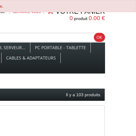
s.
VOTRE PANIER
nue
Identifiez-vous
0
0.00 €
produit
 SERVEUR...
PC PORTABLE - TABLETTE
CABLES & ADAPTATEURS
Il y a 103 produits.