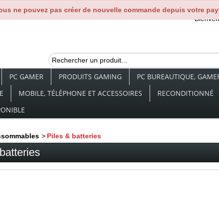
ous ne pouvez pas créer de nouvelle commande depuis votre pay
Bienve
PC GAMER
PRODUITS GAMING
PC BUREAUTIQUE, GAMER,
E
MOBILE, TÉLÉPHONE ET ACCESSOIRES
RECONDITIONNÉ
PONIBLE
nsommables
>
Piles & batteries
batteries