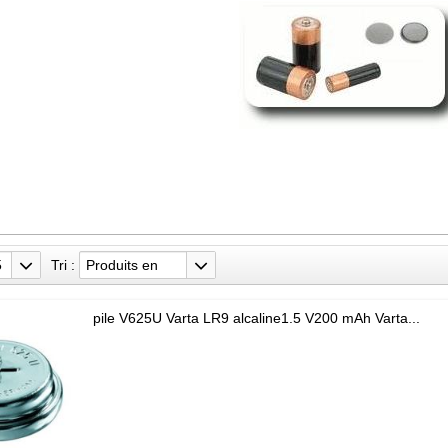
5
Tri :
Produits en
stock
pile V625U Varta LR9 alcaline1.5 V200 mAh Varta...