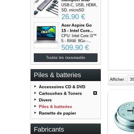
Type-C...
USB-C, USB, HDMI,
SD, microSD
26,90 €
Acer Aspire Go
15 - Intel Core...
CPU: Intel Core i3™
5 - RAM: 8Go -...
509,90 €
Toutes les nouveautés
Piles & batteries
Afficher :
3
Accessoires CD & DVD
Cartouches & Toners
Divers
Piles & batteries
Ramette de papier
Fabricants