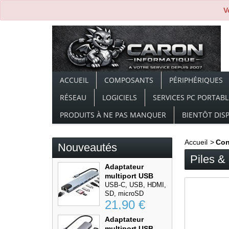
V
ACCUEIL
COMPOSANTS
PÉRIPHÉRIQUES
RÉSEAU
LOGICIELS
SERVICES PC PORTABL
PRODUITS À NE PAS MANQUER
BIENTÔT DIS
Accueil
>
Co
Nouveautés
Piles & 
Adaptateur
multiport USB
Type-C...
USB-C, USB, HDMI,
SD, microSD
21,90 €
Adaptateur
multiport USB