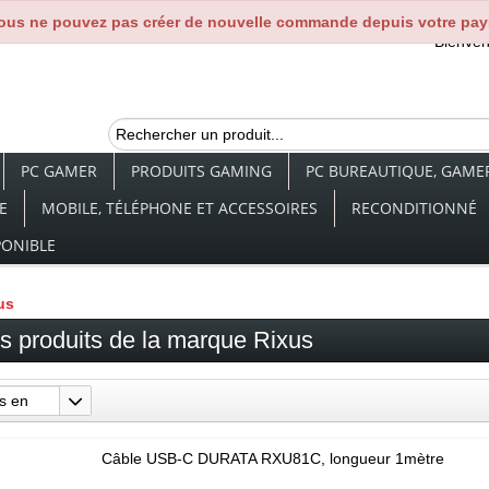
ous ne pouvez pas créer de nouvelle commande depuis votre pay
Bienve
PC GAMER
PRODUITS GAMING
PC BUREAUTIQUE, GAMER,
E
MOBILE, TÉLÉPHONE ET ACCESSOIRES
RECONDITIONNÉ
PONIBLE
us
es produits de la marque Rixus
ts en
Câble USB-C DURATA RXU81C, longueur 1mètre