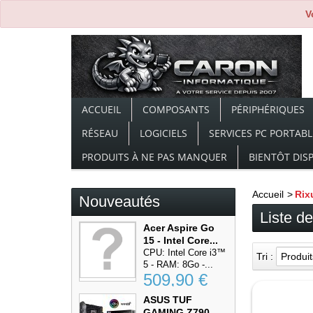
V
ACCUEIL
COMPOSANTS
PÉRIPHÉRIQUES
RÉSEAU
LOGICIELS
SERVICES PC PORTABL
PRODUITS À NE PAS MANQUER
BIENTÔT DIS
Accueil
>
Rix
Nouveautés
Liste d
Acer Aspire Go
15 - Intel Core...
CPU: Intel Core i3™
Tri :
Produi
5 - RAM: 8Go -...
stock
509,90 €
ASUS TUF
GAMING Z790-