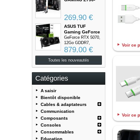
PLUS WIFI...
269,90 €
ASUS TUF
Gaming GeForce
RTX5070...
GeForce RTX 5070,
12Go GDDR7,
Voir ce 
879,00 €
1xHDMI,...
Toutes les nouveautés
Catégories
A saisir
Bientôt disponible
Cables & adaptateurs
Communication
Voir ce 
Composants
Consoles
Consommables
Education