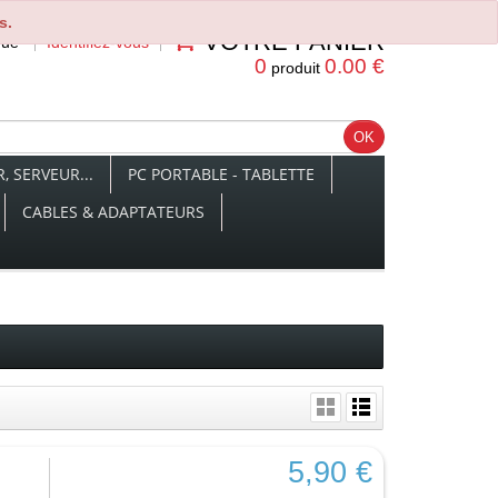
s.
VOTRE PANIER
nue
Identifiez-vous
0
0.00 €
produit
 SERVEUR...
PC PORTABLE - TABLETTE
CABLES & ADAPTATEURS
5,90 €