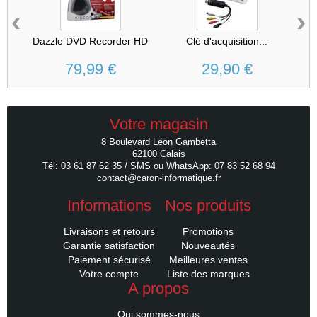
‹
›
Dazzle DVD Recorder HD
Clé d'acquisition...
N
79,99 €
29,90 €
Votre magasin
8 Boulevard Léon Gambetta
62100 Calais
Tél: 03 61 87 62 35 / SMS ou WhatsApp: 07 83 52 68 94
contact@caron-informatique.fr
Informations
Nos produits
Livraisons et retours
Promotions
Garantie satisfaction
Nouveautés
Paiement sécurisé
Meilleures ventes
Votre compte
Liste des marques
A propos
Qui sommes-nous