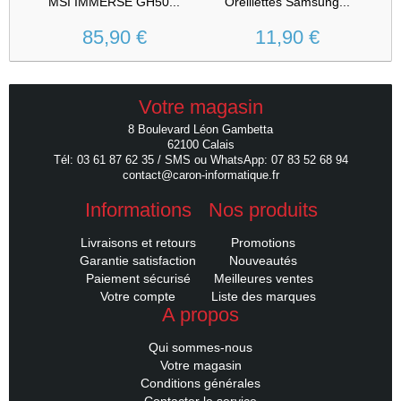
MSI IMMERSE GH50...
Oreillettes Samsung...
Ca
85,90 €
11,90 €
Votre magasin
8 Boulevard Léon Gambetta
62100 Calais
Tél: 03 61 87 62 35 / SMS ou WhatsApp: 07 83 52 68 94
contact@caron-informatique.fr
Informations
Nos produits
Livraisons et retours
Promotions
Garantie satisfaction
Nouveautés
Paiement sécurisé
Meilleures ventes
Votre compte
Liste des marques
A propos
Qui sommes-nous
Votre magasin
Conditions générales