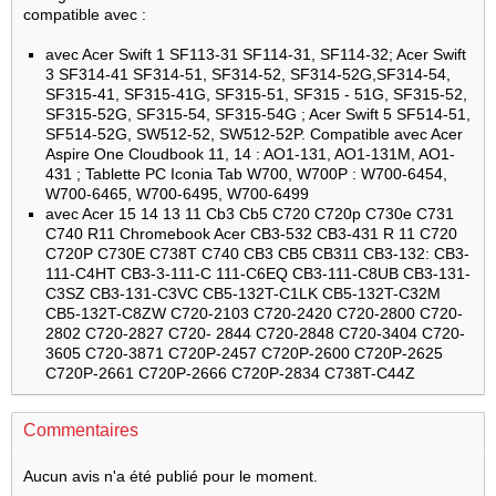
compatible avec :
avec Acer Swift 1 SF113-31 SF114-31, SF114-32; Acer Swift
3 SF314-41 SF314-51, SF314-52, SF314-52G,SF314-54,
SF315-41, SF315-41G, SF315-51, SF315 - 51G, SF315-52,
SF315-52G, SF315-54, SF315-54G ; Acer Swift 5 SF514-51,
SF514-52G, SW512-52, SW512-52P. Compatible avec Acer
Aspire One Cloudbook 11, 14 : AO1-131, AO1-131M, AO1-
431 ; Tablette PC Iconia Tab W700, W700P : W700-6454,
W700-6465, W700-6495, W700-6499
avec Acer 15 14 13 11 Cb3 Cb5 C720 C720p C730e C731
C740 R11 Chromebook Acer CB3-532 CB3-431 R 11 C720
C720P C730E C738T C740 CB3 CB5 CB311 CB3-132: CB3-
111-C4HT CB3-3-111-C 111-C6EQ CB3-111-C8UB CB3-131-
C3SZ CB3-131-C3VC CB5-132T-C1LK CB5-132T-C32M
CB5-132T-C8ZW C720-2103 C720-2420 C720-2800 C720-
2802 C720-2827 C720- 2844 C720-2848 C720-3404 C720-
3605 C720-3871 C720P-2457 C720P-2600 C720P-2625
C720P-2661 C720P-2666 C720P-2834 C738T-C44Z
Commentaires
Aucun avis n'a été publié pour le moment.