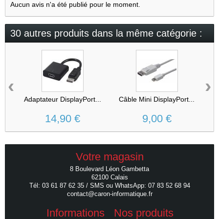
Aucun avis n'a été publié pour le moment.
30 autres produits dans la même catégorie :
‹
›
Adaptateur DisplayPort...
Câble Mini DisplayPort...
14,90 €
9,00 €
Votre magasin
8 Boulevard Léon Gambetta
62100 Calais
Tél: 03 61 87 62 35 / SMS ou WhatsApp: 07 83 52 68 94
contact@caron-informatique.fr
Informations
Nos produits