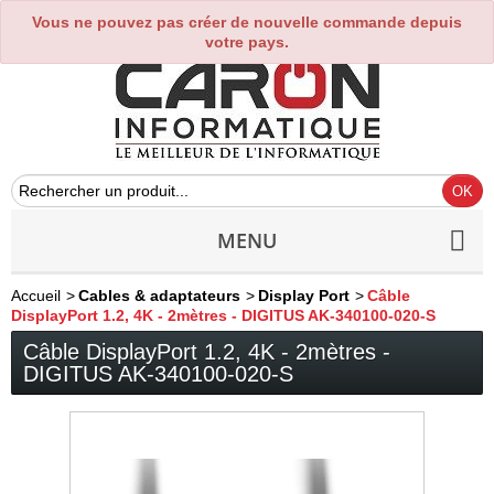
Vous ne pouvez pas créer de nouvelle commande depuis
0
votre pays.
MENU
Accueil
>
Cables & adaptateurs
>
Display Port
>
Câble
DisplayPort 1.2, 4K - 2mètres - DIGITUS AK-340100-020-S
Câble DisplayPort 1.2, 4K - 2mètres -
DIGITUS AK-340100-020-S