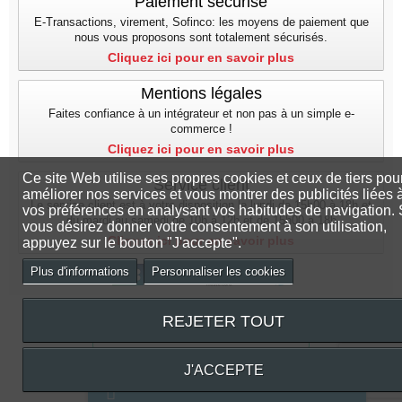
Paiement sécurisé
E-Transactions, virement, Sofinco: les moyens de paiement que
nous vous proposons sont totalement sécurisés.
Cliquez ici pour en savoir plus
Mentions légales
Faites confiance à un intégrateur et non pas à un simple e-
commerce !
Cliquez ici pour en savoir plus
Ce site Web utilise ses propres cookies et ceux de tiers pou
Service client
améliorer nos services et vous montrer des publicités liées 
Le service client est à votre disposition le lundi de 15h00 à 18h et
vos préférences en analysant vos habitudes de navigation. 
du mardi au samedi de 10h à 12h et de 15h00 a 18h
vous désirez donner votre consentement à son utilisation,
Cliquez ici pour en savoir plus
appuyez sur le bouton "J'accepte".
Plus d'informations
Personnaliser les cookies
REJETER TOUT
J'ACCEPTE
© Design by
PC&SG
Service client