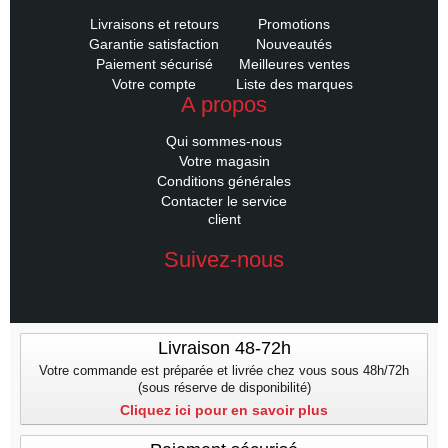
Livraisons et retours
Promotions
Garantie satisfaction
Nouveautés
Paiement sécurisé
Meilleures ventes
Votre compte
Liste des marques
A propos
Qui sommes-nous
Votre magasin
Conditions générales
Contacter le service
client
Suivez-nous
Livraison 48-72h
Votre commande est préparée et livrée chez vous sous 48h/72h
(sous réserve de disponibilité)
Cliquez ici pour en savoir plus