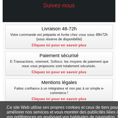
Suivez-nous
Livraison 48-72h
Votre commande est préparée et livrée chez vous sous 48h/72h
(sous réserve de disponibilité)
Cliquez ici pour en savoir plus
Paiement sécurisé
E-Transactions, virement, Sofinco: les moyens de paiement que
nous vous proposons sont totalement sécurisés.
Cliquez ici pour en savoir plus
Mentions légales
Faites confiance à un intégrateur et non pas à un simple e-
commerce !
Cliquez ici pour en savoir plus
Ce site Web utilise ses propres cookies et ceux de tiers pou
Service client
améliorer nos services et vous montrer des publicités liées 
Le service client est à votre disposition le lundi de 15h00 à 18h et
vos préférences en analysant vos habitudes de navigation. 