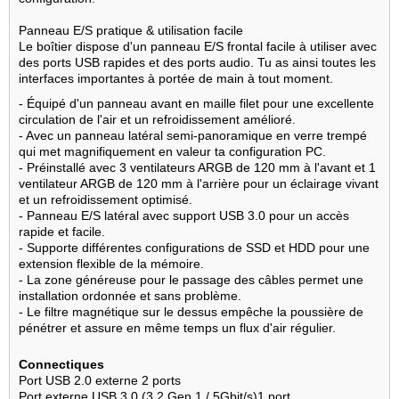
Panneau E/S pratique & utilisation facile
Le boîtier dispose d'un panneau E/S frontal facile à utiliser avec
des ports USB rapides et des ports audio. Tu as ainsi toutes les
interfaces importantes à portée de main à tout moment.
- Équipé d'un panneau avant en maille filet pour une excellente
circulation de l'air et un refroidissement amélioré.
- Avec un panneau latéral semi-panoramique en verre trempé
qui met magnifiquement en valeur ta configuration PC.
- Préinstallé avec 3 ventilateurs ARGB de 120 mm à l'avant et 1
ventilateur ARGB de 120 mm à l'arrière pour un éclairage vivant
et un refroidissement optimisé.
- Panneau E/S latéral avec support USB 3.0 pour un accès
rapide et facile.
- Supporte différentes configurations de SSD et HDD pour une
extension flexible de la mémoire.
- La zone généreuse pour le passage des câbles permet une
installation ordonnée et sans problème.
- Le filtre magnétique sur le dessus empêche la poussière de
pénétrer et assure en même temps un flux d'air régulier.
Connectiques
Port USB 2.0 externe
2 ports
Port externe USB 3.0 (3.2 Gen 1 / 5Gbit/s)
1 port