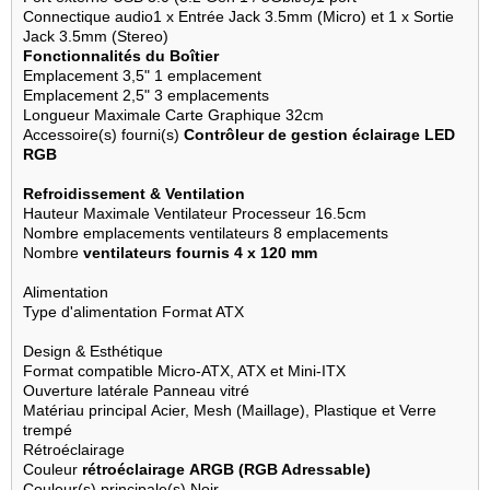
Connectique audio
1 x Entrée Jack 3.5mm (Micro) et 1 x Sortie
Jack 3.5mm (Stereo)
Fonctionnalités du Boîtier
Emplacement 3,5"
1 emplacement
Emplacement 2,5"
3 emplacements
Longueur Maximale Carte Graphique
32cm
Accessoire(s) fourni(s)
Contrôleur de gestion éclairage LED
RGB
Refroidissement & Ventilation
Hauteur Maximale Ventilateur Processeur
16.5cm
Nombre emplacements ventilateurs
8 emplacements
Nombre
ventilateurs fournis
4 x 120 mm
Alimentation
Type d'alimentation
Format ATX
Design & Esthétique
Format compatible
Micro-ATX, ATX et Mini-ITX
Ouverture latérale
Panneau vitré
Matériau principal
Acier, Mesh (Maillage), Plastique et Verre
trempé
Rétroéclairage
Couleur
rétroéclairage
ARGB (RGB Adressable)
Couleur(s) principale(s)
Noir