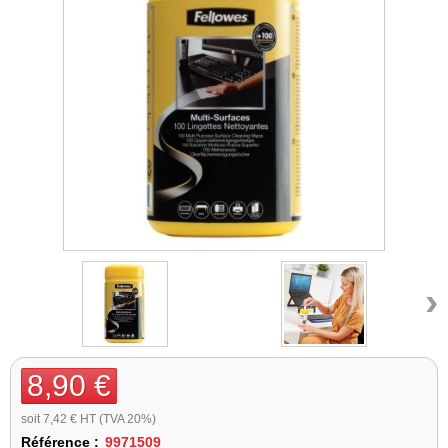
›
8,90 €
soit 7,42 € HT (TVA 20%)
Référence :
9971509