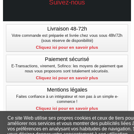
Suivez-nous
Livraison 48-72h
Votre commande est préparée et livrée chez vous sous 48h/72h
(sous réserve de disponibilité)
Cliquez ici pour en savoir plus
Paiement sécurisé
E-Transactions, virement, Sofinco: les moyens de paiement que
nous vous proposons sont totalement sécurisés.
Cliquez ici pour en savoir plus
Mentions légales
Faites confiance à un intégrateur et non pas à un simple e-
commerce !
Cliquez ici pour en savoir plus
Ce site Web utilise ses propres cookies et ceux de tiers pou
Service client
améliorer nos services et vous montrer des publicités liées 
Le service client est à votre disposition le lundi de 15h00 à 18h et
vos préférences en analysant vos habitudes de navigation. 
du mardi au samedi de 10h à 12h et de 15h00 a 18h