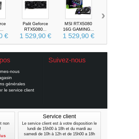
›
rce
Palit Geforce
MSI RTX5080
MSI RTX5080
..
RTX5080...
16G GAMING...
16G SUPRIM...
0 €
1 529,90 €
1 529,90 €
1 609,99 €
opos
Suivez-nous
mmes-nous
agasin
ons générales
r le service client
Service client
et non
Le service client est à votre disposition le
!
lundi de 15h00 à 18h et du mardi au
samedi de 10h à 12h et de 15h00 a 18h
lus