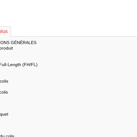
plus
IONS GÉNÉRALES
produit
/Full-Length (FH/FL)
colis
colis
quet
du colis