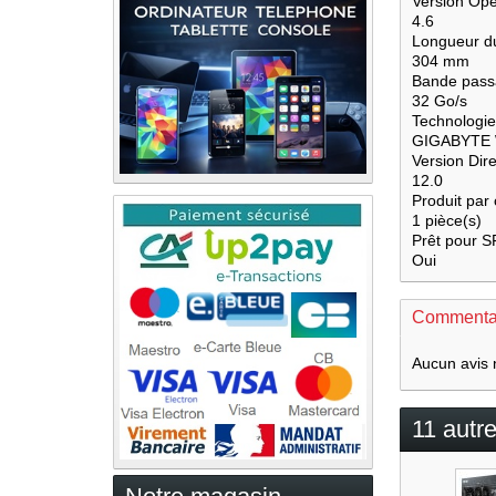
Version Op
4.6
Longueur du
304 mm
Bande pass
32 Go/s
Technologie
GIGABYTE
Version Dir
12.0
Produit par 
1 pièce(s)
Prêt pour 
Oui
Commenta
Aucun avis 
11 autr