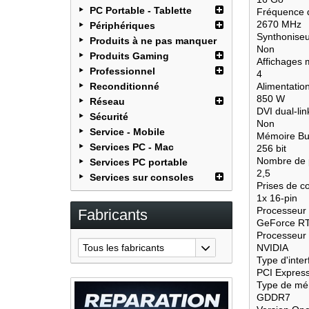
PC Portable - Tablette
Fréquence 
2670 MHz
Périphériques
Synthoniseu
Produits à ne pas manquer
Non
Produits Gaming
Affichages 
Professionnel
4
Reconditionné
Alimentati
850 W
Réseau
DVI dual-lin
Sécurité
Non
Service - Mobile
Mémoire B
Services PC - Mac
256 bit
Nombre de 
Services PC portable
2,5
Services sur consoles
Prises de c
1x 16-pin
Processeur
Fabricants
GeForce R
Processeur 
Tous les fabricants
NVIDIA
Type d'inter
PCI Express
Type de mém
GDDR7