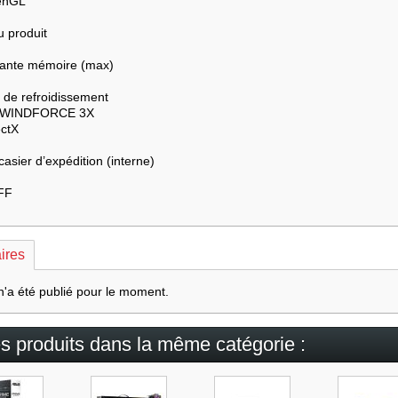
enGL
 produit
ante mémoire (max)
 de refroidissement
 WINDFORCE 3X
ectX
casier d’expédition (interne)
SFF
ires
n'a été publié pour le moment.
es produits dans la même catégorie :