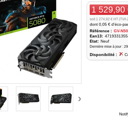
1 529,90
soit 1 274,92 € HT (TVA
dont
0,05 €
d'éco-par
Référence :
GV-N5
Ean13:
4719331355
Etat:
Neuf
Dernière mise à jour : 2
Disponibilité :
C
›
Noti