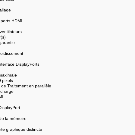
allage
 ports HDMI
entilateurs
r(s)
garantie
roidissement
nterface DisplayPorts
 maximale
 pixels
 de Traitement en parallèle
 charge
MI
DisplayPort
de la mémoire
te graphique distincte