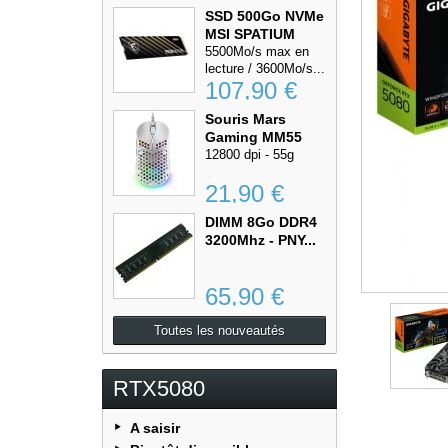
SSD 500Go NVMe
MSI SPATIUM
M470...
5500Mo/s max en
lecture / 3600Mo/s...
107,90 €
Souris Mars
Gaming MM55
RGB,...
12800 dpi - 55g
21,90 €
DIMM 8Go DDR4
3200Mhz - PNY...
65,90 €
Toutes les nouveautés
RTX5080
A saisir