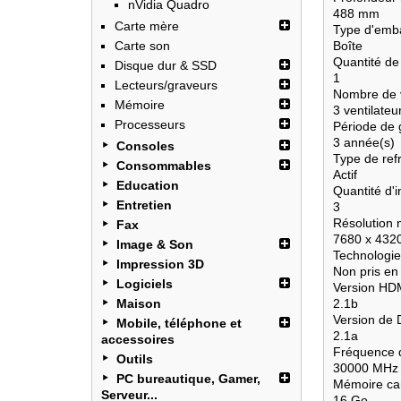
nVidia Quadro
488 mm
Carte mère
Type d'emb
Carte son
Boîte
Quantité de
Disque dur & SSD
1
Lecteurs/graveurs
Nombre de v
Mémoire
3 ventilateu
Processeurs
Période de 
3 année(s)
Consoles
Type de ref
Consommables
Actif
Education
Quantité d'i
Entretien
3
Résolution
Fax
7680 x 4320
Image & Son
Technologie
Impression 3D
Non pris en
Logiciels
Version HD
Maison
2.1b
Version de 
Mobile, téléphone et
2.1a
accessoires
Fréquence 
Outils
30000 MHz
PC bureautique, Gamer,
Mémoire car
Serveur...
16 Go