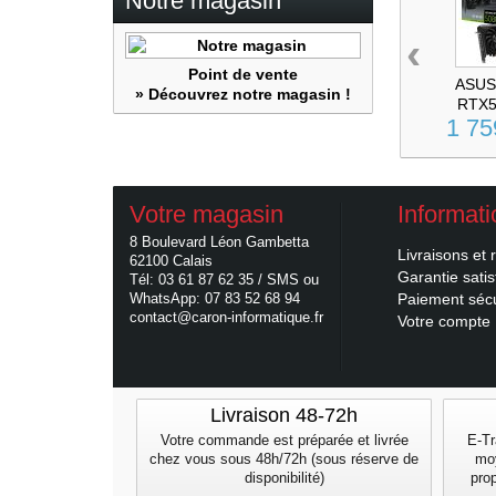
Notre magasin
‹
Point de vente
ASUS
» Découvrez notre magasin !
RTX50
1 75
Votre magasin
Informat
8 Boulevard Léon Gambetta
Livraisons et 
62100 Calais
Garantie satis
Tél: 03 61 87 62 35 / SMS ou
WhatsApp: 07 83 52 68 94
Paiement séc
contact@caron-informatique.fr
Votre compte
Livraison 48-72h
Votre commande est préparée et livrée
E-Tr
chez vous sous 48h/72h (sous réserve de
mo
disponibilité)
pro