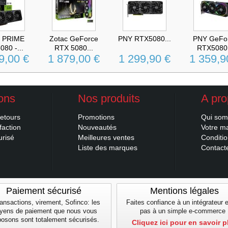
 PRIME
Zotac GeForce
PNY RTX5080...
PNY GeFo
80 -...
RTX 5080...
RTX5080.
9,00 €
1 879,00 €
1 299,90 €
1 359,9
ions
Nos produits
A pr
retours
Promotions
Qui so
faction
Nouveautés
Votre m
urisé
Meilleures ventes
Conditi
Liste des marques
Contacte
Paiement sécurisé
Mentions légales
ansactions, virement, Sofinco: les
Faites confiance à un intégrateur 
yens de paiement que nous vous
pas à un simple e-commerce 
posons sont totalement sécurisés.
Cliquez ici pour en savoir p