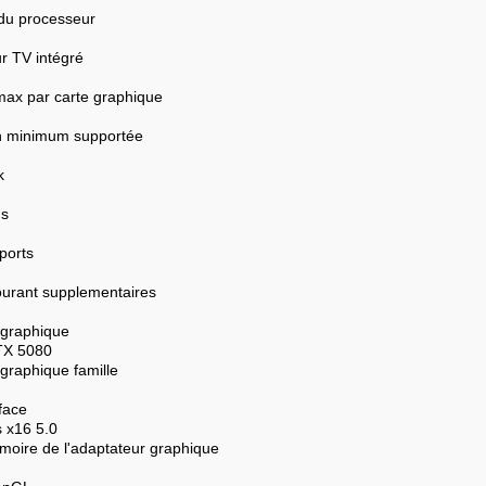
du processeur
r TV intégré
max par carte graphique
on minimum supportée
k
us
ports
ourant supplementaires
 graphique
TX 5080
graphique famille
face
 x16 5.0
oire de l'adaptateur graphique