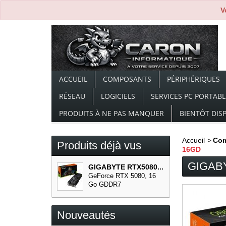
V
ACCUEIL
COMPOSANTS
PÉRIPHÉRIQUES
RÉSEAU
LOGICIELS
SERVICES PC PORTABL
PRODUITS À NE PAS MANQUER
BIENTÔT DIS
Accueil
>
Co
Produits déjà vus
16GD
GIGAB
GIGABYTE RTX5080...
GeForce RTX 5080, 16
Go GDDR7
Nouveautés