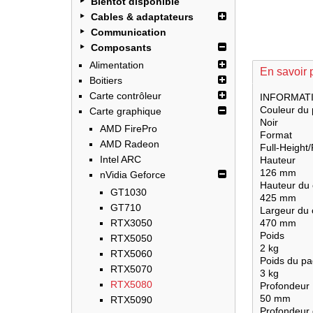
Bientôt disponible
Cables & adaptateurs
Communication
Composants
Alimentation
En savoir 
Boitiers
Carte contrôleur
INFORMAT
Couleur du 
Carte graphique
Noir
AMD FirePro
Format
AMD Radeon
Full-Height
Intel ARC
Hauteur
126 mm
nVidia Geforce
Hauteur du 
GT1030
425 mm
GT710
Largeur du 
RTX3050
470 mm
Poids
RTX5050
2 kg
RTX5060
Poids du pa
RTX5070
3 kg
RTX5080
Profondeur
50 mm
RTX5090
Profondeur 