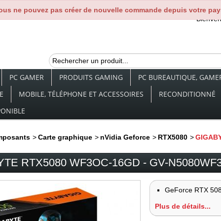
ous ne pouvez pas créer de nouvelle commande depuis votre pay
Bienve
PC GAMER
PRODUITS GAMING
PC BUREAUTIQUE, GAMER,
E
MOBILE, TÉLÉPHONE ET ACCESSOIRES
RECONDITIONNÉ
PONIBLE
mposants
>
Carte graphique
>
nVidia Geforce
>
RTX5080
>
GIGABY
YTE RTX5080 WF3OC-16GD - GV-N5080WF
GeForce RTX 50
Plus de détails...