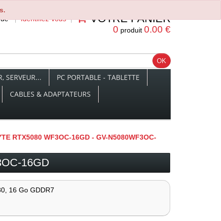
s.
VOTRE PANIER
nue
Identifiez-vous
0
0.00 €
produit
 SERVEUR...
PC PORTABLE - TABLETTE
CABLES & ADAPTATEURS
TE RTX5080 WF3OC-16GD - GV-N5080WF3OC-
3OC-16GD
80, 16 Go GDDR7