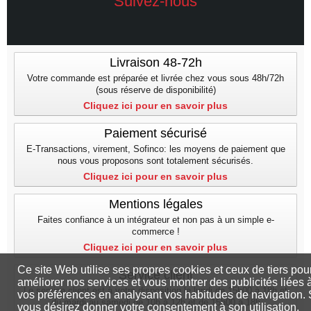
Suivez-nous
Livraison 48-72h
Votre commande est préparée et livrée chez vous sous 48h/72h
(sous réserve de disponibilité)
Cliquez ici pour en savoir plus
Paiement sécurisé
E-Transactions, virement, Sofinco: les moyens de paiement que
nous vous proposons sont totalement sécurisés.
Cliquez ici pour en savoir plus
Mentions légales
Faites confiance à un intégrateur et non pas à un simple e-
commerce !
Cliquez ici pour en savoir plus
Ce site Web utilise ses propres cookies et ceux de tiers pou
Service client
améliorer nos services et vous montrer des publicités liées 
Le service client est à votre disposition le lundi de 15h00 à 18h et
vos préférences en analysant vos habitudes de navigation. 
du mardi au samedi de 10h à 12h et de 15h00 a 18h
vous désirez donner votre consentement à son utilisation,