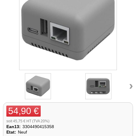
›
54,90 €
soit 45,75 € HT (TVA 20%)
Ean13:
3304490415358
Etat:
Neuf