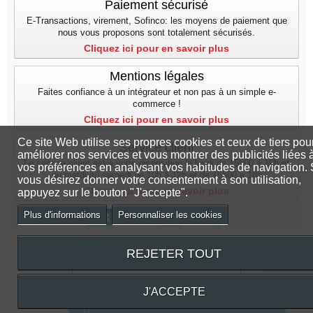
Paiement sécurisé
E-Transactions, virement, Sofinco: les moyens de paiement que
nous vous proposons sont totalement sécurisés.
Cliquez ici pour en savoir plus
Mentions légales
Faites confiance à un intégrateur et non pas à un simple e-
commerce !
Cliquez ici pour en savoir plus
Ce site Web utilise ses propres cookies et ceux de tiers pou
Service client
améliorer nos services et vous montrer des publicités liées 
Le service client est à votre disposition le lundi de 15h00 à 18h et
vos préférences en analysant vos habitudes de navigation. 
du mardi au samedi de 10h à 12h et de 15h00 a 18h
vous désirez donner votre consentement à son utilisation,
Cliquez ici pour en savoir plus
appuyez sur le bouton "J'accepte".
Plus d'informations
Personnaliser les cookies
REJETER TOUT
J'ACCEPTE
© Design by
PC&SG
Service client