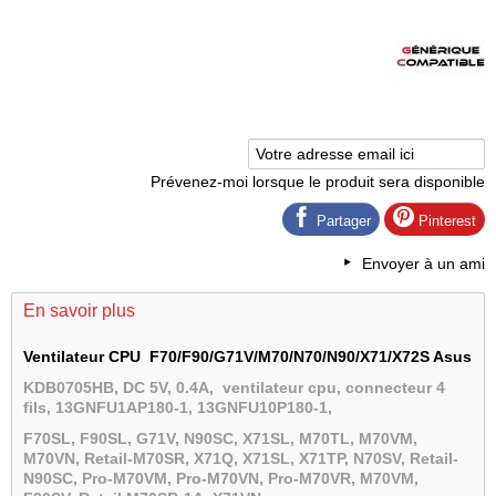
Prévenez-moi lorsque le produit sera disponible
Partager
Pinterest
Envoyer à un ami
En savoir plus
Ventilateur CPU F70/F90/G71V/M70/N70/N90/X71/X72S Asus
KDB0705HB, DC 5V, 0.4A, ventilateur cpu,
connecteur 4
fils, 13GNFU1AP180-1, 13GNFU10P180-1,
F70SL, F90SL
, G71V
, N90SC, X71SL,
M70TL, M70VM,
M70VN, Retail-M70SR, X71Q, X71SL
, X71TP
, N70SV, Retail-
N90SC, Pro-M70VM, Pro-M70VN, Pro-M70VR, M70VM,