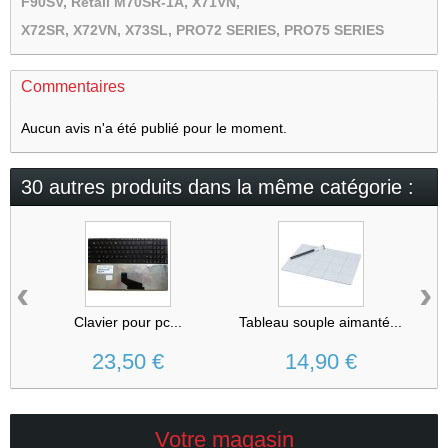
F90SV, Retail M70SR-1A, X71VN,
X72SR, X72VN, X73SL, PRO72 SERIES, PRO75 SERIES
Commentaires
Aucun avis n'a été publié pour le moment.
30 autres produits dans la même catégorie :
‹
›
Clavier pour pc...
Tableau souple aimanté...
23,50 €
14,90 €
Votre magasin