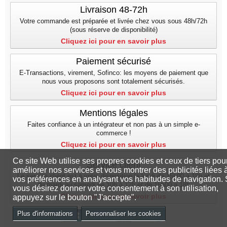
Livraison 48-72h
Votre commande est préparée et livrée chez vous sous 48h/72h
(sous réserve de disponibilité)
Cliquez ici pour en savoir plus
Paiement sécurisé
E-Transactions, virement, Sofinco: les moyens de paiement que
nous vous proposons sont totalement sécurisés.
Cliquez ici pour en savoir plus
Mentions légales
Faites confiance à un intégrateur et non pas à un simple e-
commerce !
Cliquez ici pour en savoir plus
Ce site Web utilise ses propres cookies et ceux de tiers pou
Service client
améliorer nos services et vous montrer des publicités liées 
Le service client est à votre disposition le lundi de 15h00 à 18h et
vos préférences en analysant vos habitudes de navigation. 
du mardi au samedi de 10h à 12h et de 15h00 a 18h
vous désirez donner votre consentement à son utilisation,
Cliquez ici pour en savoir plus
appuyez sur le bouton "J'accepte".
Plus d'informations
Personnaliser les cookies