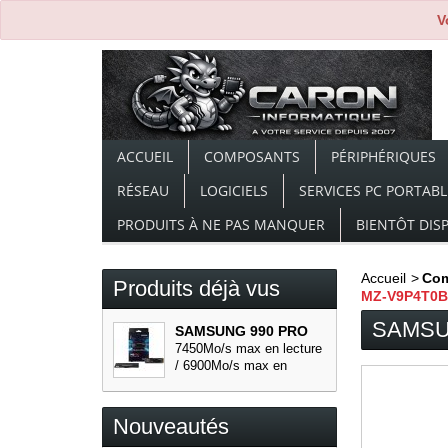
V
ACCUEIL
COMPOSANTS
PÉRIPHÉRIQUES
RÉSEAU
LOGICIELS
SERVICES PC PORTABL
PRODUITS À NE PAS MANQUER
BIENTÔT DIS
Accueil
>
Co
Produits déjà vus
MZ-V9P4T0
SAMSUN
SAMSUNG 990 PRO
SSD...
7450Mo/s max en lecture
/ 6900Mo/s max en
écriture...
Nouveautés