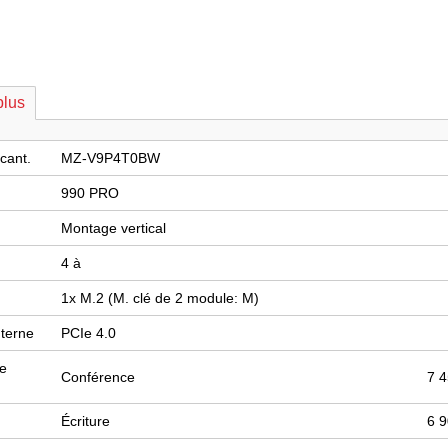
plus
cant.
MZ-V9P4T0BW
990 PRO
Montage vertical
4 à
1x M.2 (M. clé de 2 module: M)
nterne
PCIe 4.0
de
Conférence
7 
Écriture
6 