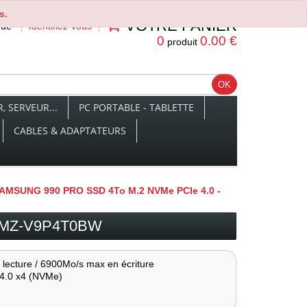
s.
VOTRE PANIER
nue
Identifiez-vous
0
0.00 €
produit
 SERVEUR...
PC PORTABLE - TABLETTE
CABLES & ADAPTATEURS
AMSUNG 990 PRO SSD 4To M.2 NVMe PCIe 4.0 -
- MZ-V9P4T0BW
lecture / 6900Mo/s max en écriture
 4.0 x4 (NVMe)