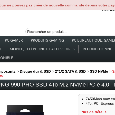
ous ne pouvez pas créer de nouvelle commande depuis votre pay
Bienve
PC GAMER
PRODUITS GAMING
PC BUREAUTIQUE, GAMER,
E
MOBILE, TÉLÉPHONE ET ACCESSOIRES
RECONDITIONNÉ
PONIBLE
mposants
>
Disque dur & SSD
>
2"1/2 SATA & SSD
>
SSD NVMe
>
S
BW
G 990 PRO SSD 4To M.2 NVMe PCIe 4.0 
7450Mo/s max en 
4To, PCI Express
Plus de détails...