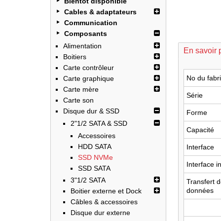
Bientôt disponible
Cables & adaptateurs
Communication
Composants
Alimentation
En savoir 
Boitiers
Carte contrôleur
No du fabri
Carte graphique
Carte mère
Série
Carte son
Disque dur & SSD
Forme
2"1/2 SATA & SSD
Capacité
Accessoires
HDD SATA
Interface
SSD NVMe
Interface i
SSD SATA
3"1/2 SATA
Transfert 
données
Boitier externe et Dock
Câbles & accessoires
Disque dur externe