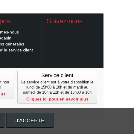
opos
Suivez-nous
mmes-nous
agasin
ons générales
r le service client
Service client
et non
Le service client est à votre disposition le
!
lundi de 15h00 à 18h et du mardi au
samedi de 10h à 12h et de 15h00 a 18h
lus
Cliquez ici pour en savoir plus
T
J'ACCEPTE