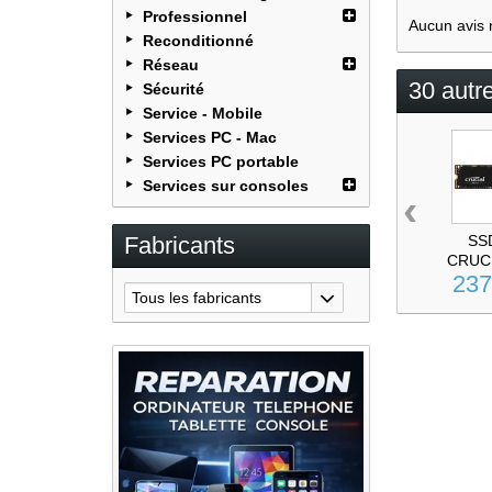
Professionnel
Aucun avis 
Reconditionné
Réseau
30 autr
Sécurité
Service - Mobile
Services PC - Mac
Services PC portable
Services sur consoles
‹
Fabricants
SS
CRUCI
237
Tous les fabricants