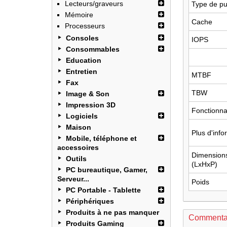
Lecteurs/graveurs
Type de p
Mémoire
Cache
Processeurs
Consoles
IOPS
Consommables
Education
Entretien
MTBF
Fax
TBW
Image & Son
Impression 3D
Fonctionna
Logiciels
Maison
Plus d'info
Mobile, téléphone et
accessoires
Dimension
Outils
(LxHxP)
PC bureautique, Gamer,
Serveur...
Poids
PC Portable - Tablette
Périphériques
Produits à ne pas manquer
Commenta
Produits Gaming