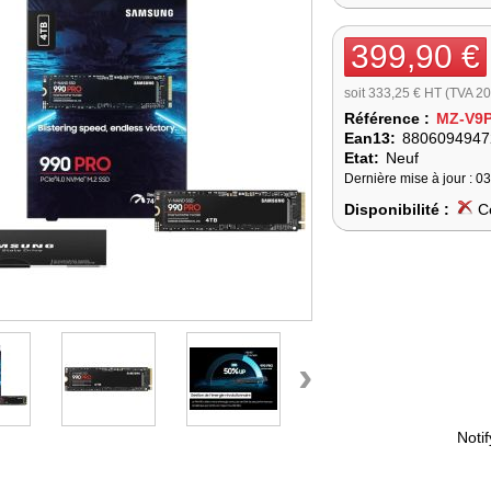
399,90 €
soit 333,25 € HT (TVA 2
Référence :
MZ-V9
Ean13:
8806094947
Etat:
Neuf
Dernière mise à jour : 0
Disponibilité :
C
›
Noti