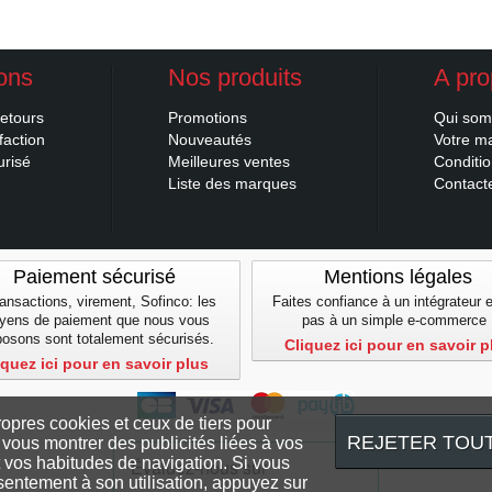
ions
Nos produits
A pr
retours
Promotions
Qui so
faction
Nouveautés
Votre m
urisé
Meilleures ventes
Conditi
Liste des marques
Contacte
Paiement sécurisé
Mentions légales
ansactions, virement, Sofinco: les
Faites confiance à un intégrateur 
yens de paiement que nous vous
pas à un simple e-commerce 
posons sont totalement sécurisés.
Cliquez ici pour en savoir p
iquez ici pour en savoir plus
ropres cookies et ceux de tiers pour
REJETER TOU
 vous montrer des publicités liées à vos
 vos habitudes de navigation. Si vous
sentement à son utilisation, appuyez sur