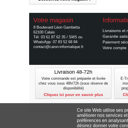
Votre magasin
Informat
8 Boulevard Léon Gambetta
Livraisons et 
62100 Calais
Garantie satis
Tél: 03 61 87 62 35 / SMS ou
WhatsApp: 07 83 52 68 94
Paiement séc
contact@caron-informatique.fr
Votre compte
Livraison 48-72h
Votre commande est préparée et livrée
E-Tr
chez vous sous 48h/72h (sous réserve de
mo
disponibilité)
pro
Cliquez ici pour en savoir plus
Cl
Ce site Web utilise ses p
améliorer nos services et
préférences en analysant
désirez donner votre con