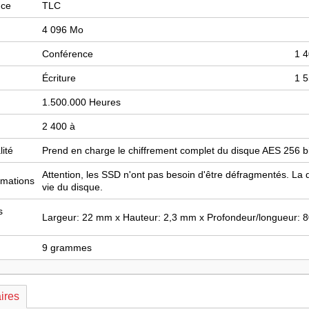
uce
TLC
4 096 Mo
Conférence
1 
Écriture
1 
1.500.000 Heures
2 400 à
lité
Prend en charge le chiffrement complet du disque AES 256 
Attention
, les SSD n'ont pas besoin d'être défragmentés. La
rmations
vie du disque.
s
Largeur: 22 mm x Hauteur: 2,3 mm x Profondeur/longueur:
9 grammes
ires