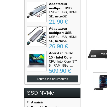
Adaptateur
multiport USB
Type-C...
USB-C, USB, HDMI,
SD, microSD
21,90 €
Adaptateur
multiport USB
Type-C...
USB-C, USB, HDMI,
SD, microSD
26,90 €
Acer Aspire Go
15 - Intel Core...
CPU: Intel Core i3™
5 - RAM: 8Go -...
509,90 €
Toutes les nouveautés
SSD NVMe
A saisir