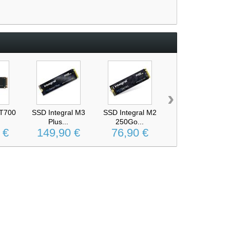
›
 T700
SSD Integral M3
SSD Integral M2
SAMSUNG 990
Plus...
250Go...
PRO SSD...
 €
149,90 €
76,90 €
309,90 €