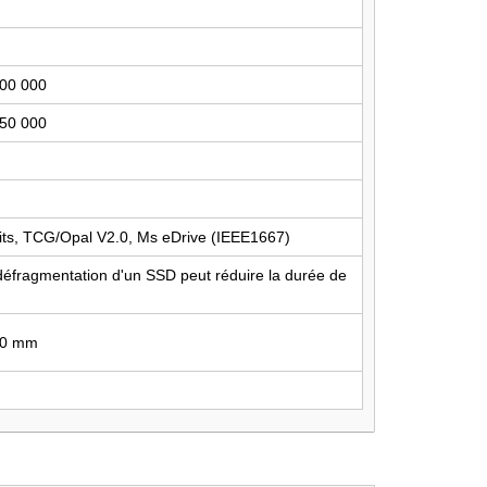
400 000
550 000
bits, TCG/Opal V2.0, Ms eDrive (IEEE1667)
 défragmentation d'un SSD peut réduire la durée de
 80 mm