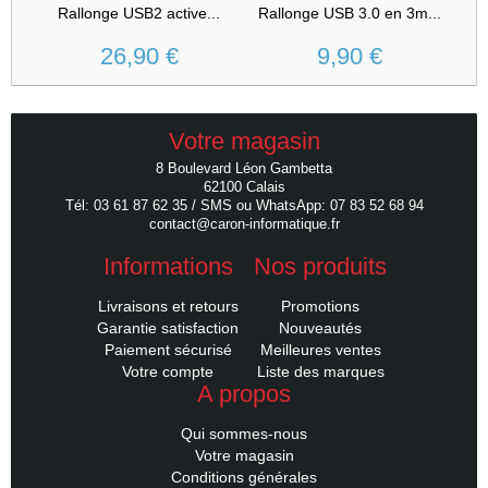
Rallonge USB2 active...
Rallonge USB 3.0 en 3m...
R
26,90 €
9,90 €
Votre magasin
8 Boulevard Léon Gambetta
62100 Calais
Tél: 03 61 87 62 35 / SMS ou WhatsApp: 07 83 52 68 94
contact@caron-informatique.fr
Informations
Nos produits
Livraisons et retours
Promotions
Garantie satisfaction
Nouveautés
Paiement sécurisé
Meilleures ventes
Votre compte
Liste des marques
A propos
Qui sommes-nous
Votre magasin
Conditions générales