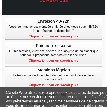
Suivez-nous
Livraison 48-72h
Votre commande est préparée et livrée chez vous sous 48h/72h
(sous réserve de disponibilité)
Cliquez ici pour en savoir plus
Paiement sécurisé
E-Transactions, virement, Sofinco: les moyens de paiement que
nous vous proposons sont totalement sécurisés.
Cliquez ici pour en savoir plus
Mentions légales
Faites confiance à un intégrateur et non pas à un simple e-
commerce !
Cliquez ici pour en savoir plus
Ce site Web utilise ses propres cookies et ceux de tiers pou
Service client
améliorer nos services et vous montrer des publicités liées 
Le service client est à votre disposition le lundi de 15h00 à 18h et
vos préférences en analysant vos habitudes de navigation. 
du mardi au samedi de 10h à 12h et de 15h00 a 18h
vous désirez donner votre consentement à son utilisation,