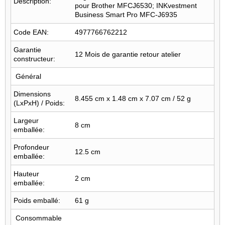
Description:
pour Brother MFCJ6530; INKvestment
Business Smart Pro MFC-J6935
Code EAN:
4977766762212
Garantie
12 Mois de garantie retour atelier
constructeur:
Général
Dimensions
8.455 cm x 1.48 cm x 7.07 cm / 52 g
(LxPxH) / Poids:
Largeur
8 cm
emballée:
Profondeur
12.5 cm
emballée:
Hauteur
2 cm
emballée:
Poids emballé:
61 g
Consommable