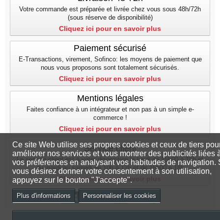
Votre commande est préparée et livrée chez vous sous 48h/72h
(sous réserve de disponibilité)
Cliquez ici pour en savoir plus
Paiement sécurisé
E-Transactions, virement, Sofinco: les moyens de paiement que
nous vous proposons sont totalement sécurisés.
Cliquez ici pour en savoir plus
Mentions légales
Faites confiance à un intégrateur et non pas à un simple e-
commerce !
Cliquez ici pour en savoir plus
Ce site Web utilise ses propres cookies et ceux de tiers pou
Service client
améliorer nos services et vous montrer des publicités liées 
Le service client est à votre disposition le lundi de 15h00 à 18h et
vos préférences en analysant vos habitudes de navigation. 
du mardi au samedi de 10h à 12h et de 15h00 a 18h
vous désirez donner votre consentement à son utilisation,
Cliquez ici pour en savoir plus
appuyez sur le bouton "J'accepte".
Plus d'informations
Personnaliser les cookies