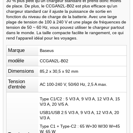
30 % plus petit qu'un chargeur standard et prend donc moins
de place. De plus, le CCGAN2L-B02 est plus efficace qu'un
chargeur standard car il ajuste la puissance de sortie en
fonction du niveau de charge de la batterie. Avec une large
plage de tension de 100 à 240 V et une plage de fréquences de
tension de 50 ~ 60 Hz, vous pouvez utiliser le chargeur partout
dans le monde. La taille compacte facilite le rangement, ce qui
rend l'appareil idéal pour les voyages.
Marque
Baseus
modèle
CCGAN2L-B02
Dimensions
85,2 x 30,5 x 92 mm
Tension
AC 100-240 V, 50/60 Hz, 2,5 A max.
d'entrée
Type C1/C2 : 5 V/3 A, 9 V/3 A, 12 V/3 A, 15
V/3 A, 20 V/5 A.
USB1/USB 2:5 V/3 A, 9 V/3 A, 12 V/3 A, 20
V/3 A.
Type C1 + Type-C2 : 65 W+30 W/30 W+45
W, 65 W