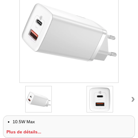
›
10.5W Max
Plus de détails...