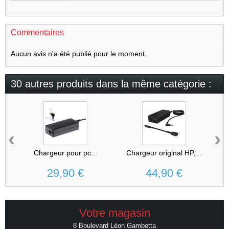
Commentaires
Aucun avis n'a été publié pour le moment.
30 autres produits dans la même catégorie :
‹
›
Chargeur pour pc...
Chargeur original HP,...
XT
29,90 €
44,90 €
Votre magasin
8 Boulevard Léon Gambetta