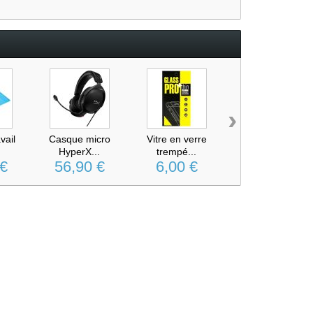
›
vail
Casque micro
Vitre en verre
Batterie
HyperX...
trempé...
Samsung...
 €
56,90 €
6,00 €
18,90 €