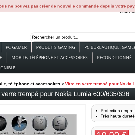
ous ne pouvez pas créer de nouvelle commande depuis votre pay
Bienve
PC GAMER
PRODUITS GAMING
PC BUREAUTIQUE, GAMER,
E
MOBILE, TÉLÉPHONE ET ACCESSOIRES
RECONDITIONNÉ
PONIBLE
ile, téléphone et accessoires
>
Vitre en verre trempé pour Nokia 
n verre trempé pour Nokia Lumia 630/635/636
Protection emprei
Très haute dureté