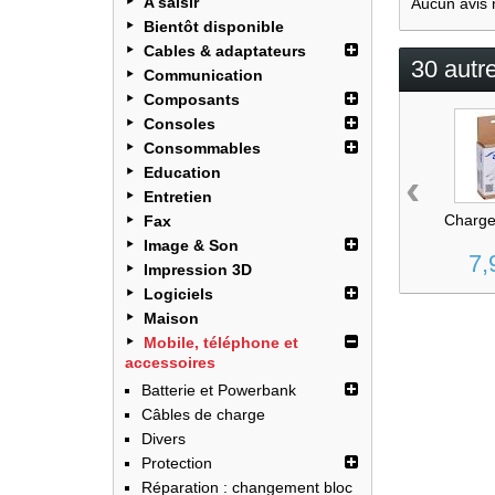
A saisir
Aucun avis 
Bientôt disponible
Cables & adaptateurs
30 autr
Communication
Composants
Consoles
Consommables
Education
‹
Entretien
Chargeu
Fax
Image & Son
7,
Impression 3D
Logiciels
Maison
Mobile, téléphone et
accessoires
Batterie et Powerbank
Câbles de charge
Divers
Protection
Réparation : changement bloc