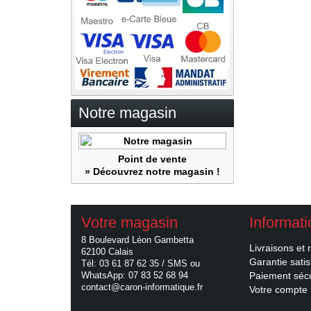
Notre magasin
Point de vente
» Découvrez notre magasin !
Votre magasin
Informat
8 Boulevard Léon Gambetta
Livraisons et 
62100 Calais
Garantie satis
Tél: 03 61 87 62 35 / SMS ou
WhatsApp: 07 83 52 68 94
Paiement séc
contact@caron-informatique.fr
Votre compte