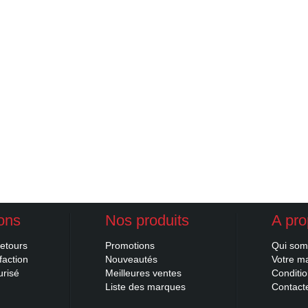
ions
Nos produits
A pr
retours
Promotions
Qui so
faction
Nouveautés
Votre m
urisé
Meilleures ventes
Conditi
Liste des marques
Contacte