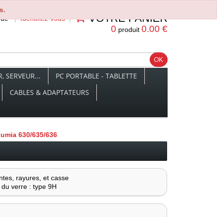
s.
VOTRE PANIER
nue
Identifiez-vous
0
0.00 €
produit
 SERVEUR...
PC PORTABLE - TABLETTE
CABLES & ADAPTATEURS
Lumia 630/635/636
ntes, rayures, et casse
 du verre : type 9H