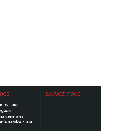
opos
Suivez-nous
mmes-nous
agasin
ons générales
r le service client