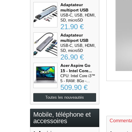
Adaptateur
multiport USB
Type-C...
USB-C, USB, HDMI,
SD, microSD
21,90 €
Adaptateur
multiport USB
Type-C...
USB-C, USB, HDMI,
SD, microSD
26,90 €
Acer Aspire Go
15 - Intel Core...
CPU: Intel Core i3™
5 - RAM: 8Go -...
509,90 €
Toutes les nouveautés
Mobile, téléphone et
accessoires
Commenta