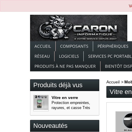
V
ACCUEIL
COMPOSANTS
PÉRIPHÉRIQUES
RÉSEAU
LOGICIELS
SERVICES PC PORTABL
PRODUITS À NE PAS MANQUER
BIENTÔT DIS
Accueil
>
Mob
Produits déjà vus
Vitre e
Vitre en verre
trempé...
Protection empreintes,
rayures, et casse Très
haute...
Nouveautés