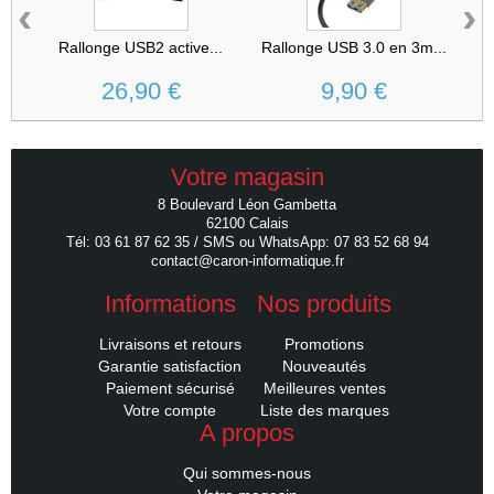
‹
›
Rallonge USB2 active...
Rallonge USB 3.0 en 3m...
R
26,90 €
9,90 €
Votre magasin
8 Boulevard Léon Gambetta
62100 Calais
Tél: 03 61 87 62 35 / SMS ou WhatsApp: 07 83 52 68 94
contact@caron-informatique.fr
Informations
Nos produits
Livraisons et retours
Promotions
Garantie satisfaction
Nouveautés
Paiement sécurisé
Meilleures ventes
Votre compte
Liste des marques
A propos
Qui sommes-nous